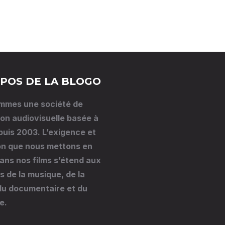
POS DE LA BLOGO
mmes une société de
on audiovisuelle basée à
puis 2003. L’exigence et
on que nous mettons en
ns nos films s’étend aux
 de la musique, de la
 du documentaire et du
e.