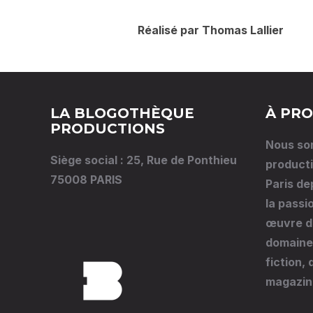
Réalisé par Thomas Lallier
LA BLOGOTHÈQUE
À PRO
PRODUCTIONS
Nous so
Siège social : 25, Rue de Ponthieu
producti
75008 PARIS
Paris de
la passi
œuvre da
domaines
fiction,
magazin