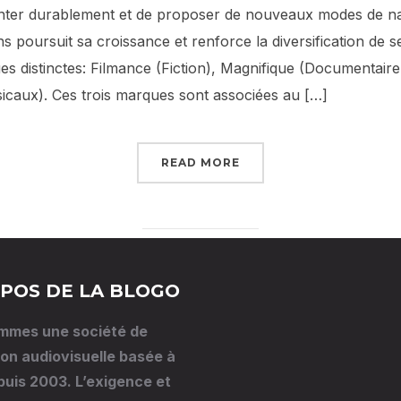
nter durablement et de proposer de nouveaux modes de nar
 poursuit sa croissance et renforce la diversification de s
es distinctes: Filmance (Fiction), Magnifique (Documentaire
icaux). Ces trois marques sont associées au […]
READ MORE
POS DE LA BLOGO
mmes une société de
on audiovisuelle basée à
puis 2003. L’exigence et