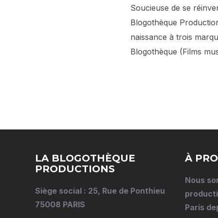
Soucieuse de se réinve
Blogothèque Productions
naissance à trois marqu
Blogothèque (Films mus
LA BLOGOTHÈQUE
À PRO
PRODUCTIONS
Nous so
Siège social : 25, Rue de Ponthieu
producti
75008 PARIS
Paris de