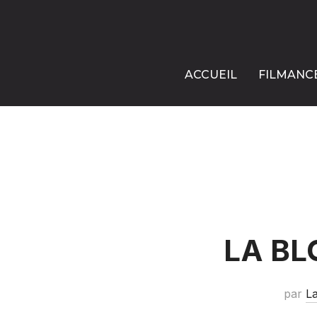
ACCUEIL
FILMANC
LA B
par
L