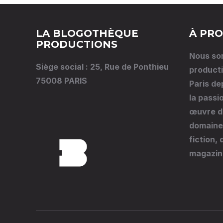
LA BLOGOTHÈQUE
À PRO
PRODUCTIONS
Nous so
Siège social : 25, Rue de Ponthieu
producti
75008 PARIS
Paris de
la passi
œuvre da
domaines
fiction,
magazin