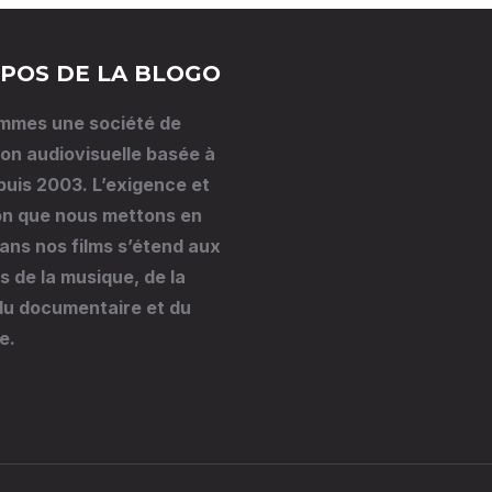
POS DE LA BLOGO
mmes une société de
on audiovisuelle basée à
puis 2003. L’exigence et
on que nous mettons en
ns nos films s’étend aux
 de la musique, de la
 du documentaire et du
e.